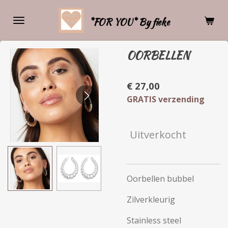
Ga
*FOR YOU* By fieke
direct
naar
de
OORBELLEN
hoofdinhoud
€ 27,00
GRATIS verzending
Uitverkocht
Oorbellen bubbel
Zilverkleurig
Stainless steel