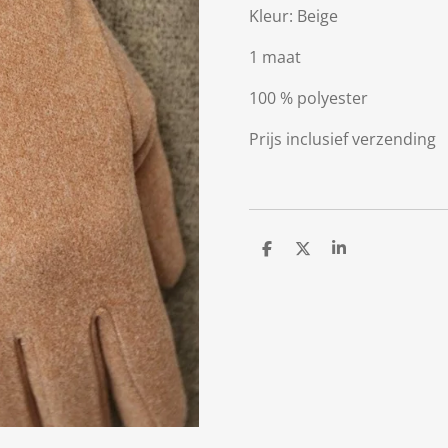
Kleur: Beige
1 maat
100 % polyester
Prijs inclusief verzending
D
D
S
e
e
h
l
e
a
e
l
r
n
e