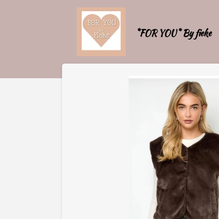
Ga
direct
*FOR YOU* By fieke
naar
de
hoofdinhoud