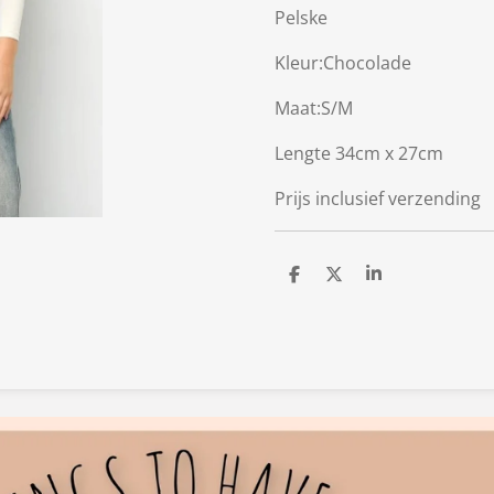
Pelske
Kleur:Chocolade
Maat:S/M
Lengte 34cm x 27cm
Prijs inclusief verzending
D
D
S
e
e
h
l
e
a
e
l
r
n
e