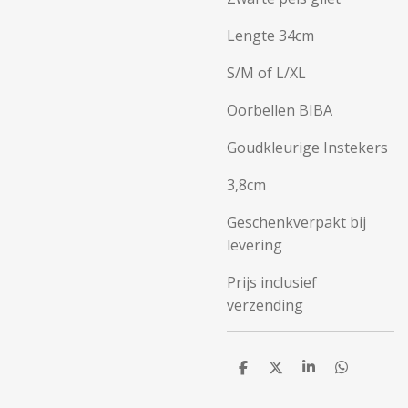
Lengte 34cm
S/M of L/XL
Oorbellen BIBA
Goudkleurige Instekers
3,8cm
Geschenkverpakt bij
levering
Prijs inclusief
verzending
D
D
S
D
e
e
h
e
l
e
a
l