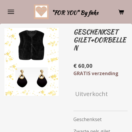
Ga
*FOR YOU* By fieke
direct
naar
de
GESCHENKSET
hoofdinhoud
GILET+OORBELLE
N
€ 60,00
GRATIS verzending
Uitverkocht
Geschenkset
Zwarte pels gilet