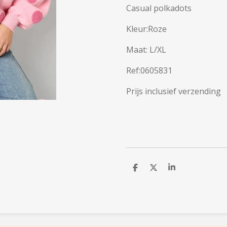
Casual polkadots
Kleur:Roze
Maat: L/XL
Ref:0605831
Prijs inclusief verzending
D
D
S
e
e
h
l
e
a
e
l
r
n
e