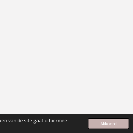
ken van de site gaat u hiermee
Powered by
JouwWeb
Akkoord