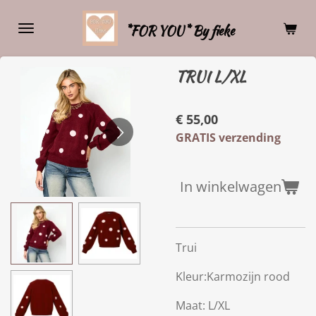
Ga
*FOR YOU* By fieke
direct
naar
de
TRUI L/XL
hoofdinhoud
€ 55,00
GRATIS verzending
In winkelwagen
Trui
Kleur:Karmozijn rood
Maat: L/XL