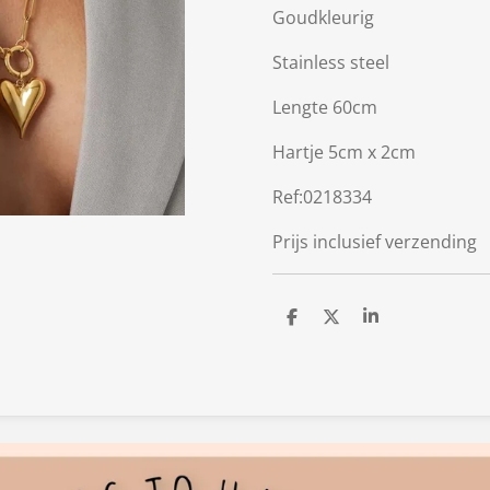
Goudkleurig
Stainless steel
Lengte 60cm
Hartje 5cm x 2cm
Ref:0218334
Prijs inclusief verzending
D
D
S
e
e
h
l
e
a
e
l
r
n
e