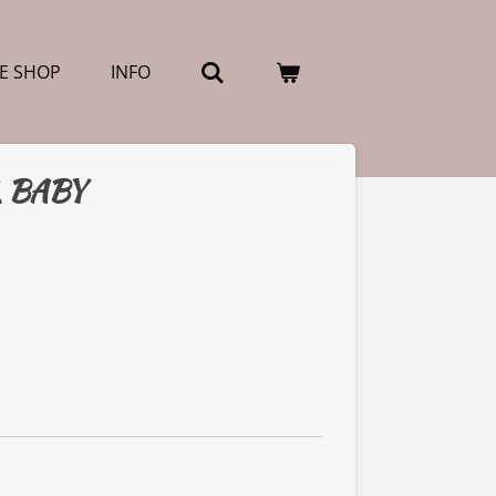
E SHOP
INFO
L BABY